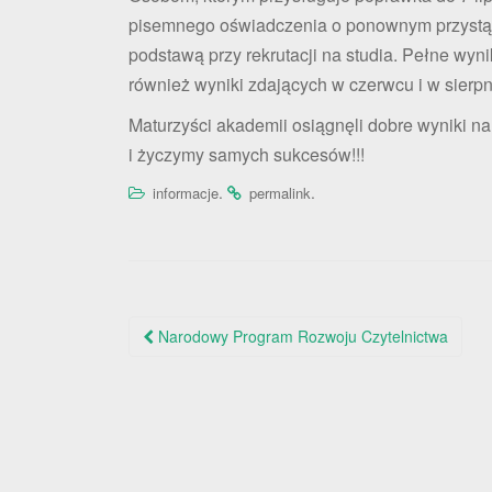
pisemnego oświadczenia o ponownym przystąp
podstawą przy rekrutacji na studia. Pełne wy
również wyniki zdających w czerwcu i w sierpn
Maturzyści akademii osiągnęli dobre wyniki n
i życzymy samych sukcesów!!!
.
.
informacje
permalink
Nawigacja
Narodowy Program Rozwoju Czytelnictwa
po
wpisie