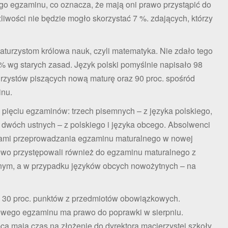
ego egzaminu, co oznacza, że mają oni prawo przystąpić do
iwości nie będzie mogło skorzystać 7 %. zdających, którzy
aturzystom królowa nauk, czyli matematyka. Nie zdało tego
 wg starych zasad. Język polski pomyślnie napisało 98
turzystów piszących nową maturę oraz 90 proc. spośród
inu.
 pięciu egzaminów: trzech pisemnych – z języka polskiego,
dwóch ustnych – z polskiego i języka obcego. Absolwenci
dami przeprowadzania egzaminu maturalnego w nowej
kowo przystępowali również do egzaminu maturalnego z
nym, a w przypadku języków obcych nowożytnych – na
j 30 proc. punktów z przedmiotów obowiązkowych.
kowego egzaminu ma prawo do poprawki w sierpniu.
ca mają czas na złożenie do dyrektora macierzystej szkoły