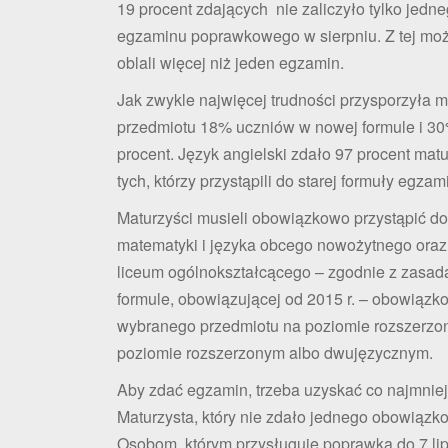
19 procent zdających nie zaliczyło tylko jedn
egzaminu poprawkowego w sierpniu. Z tej możl
oblali więcej niż jeden egzamin.
Jak zwykle najwięcej trudności przysporzyła m
przedmiotu 18% uczniów w nowej formule i 30%
procent. Język angielski zdało 97 procent ma
tych, którzy przystąpili do starej formuły egzam
Maturzyści musieli obowiązkowo przystąpić do
matematyki i języka obcego nowożytnego oraz 
liceum ogólnokształcącego – zgodnie z zasa
formule, obowiązującej od 2015 r. – obowiąz
wybranego przedmiotu na poziomie rozszerzo
poziomie rozszerzonym albo dwujęzycznym.
Aby zdać egzamin, trzeba uzyskać co najmnie
Maturzysta, który nie zdało jednego obowiąz
Osobom, którym przysługuje poprawka do 7 lip