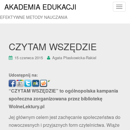
AKADEMIA EDUKACJI
T
o
EFEKTYWNE METODY NAUCZANIA
g
g
l
e
CZYTAM WSZĘDZIE
n
a
15 czerwca 2015
Agata Płaskowicka-Rakiel
v
i
g
Udostępnij na:
a
t
“CZYTAM WSZĘDZIE” to ogólnopolska kampania
i
społeczna zorganizowana przez bibliotekę
o
WolneLektury.pl
n
Jej głównym celem jest zachęcanie społeczeństwa do
nowoczesnych i przyjaznych form czytelnictwa. Wiąże