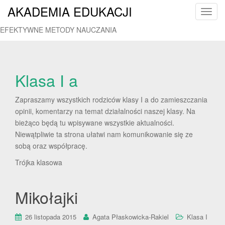
AKADEMIA EDUKACJI
T
o
EFEKTYWNE METODY NAUCZANIA
g
g
l
e
Klasa I a
n
a
Zapraszamy wszystkich rodziców klasy I a do zamieszczania
v
opinii, komentarzy na temat działalności naszej klasy. Na
i
bieżąco będą tu wpisywane wszystkie aktualności.
g
Niewątpliwie ta strona ułatwi nam komunikowanie się ze
a
sobą oraz współpracę.
t
Trójka klasowa
i
o
n
Mikołajki
26 listopada 2015
Agata Płaskowicka-Rakiel
Klasa I