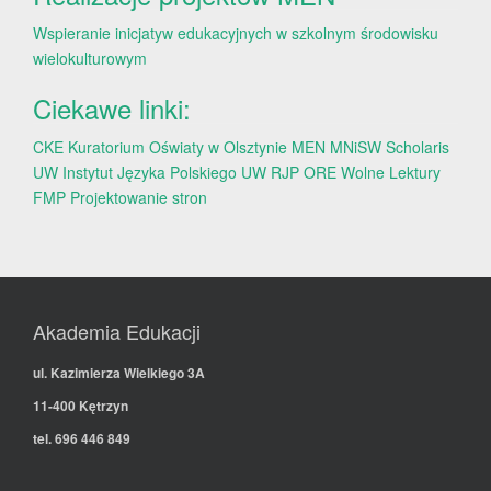
Wspieranie inicjatyw edukacyjnych w szkolnym środowisku
wielokulturowym
Ciekawe linki:
CKE
Kuratorium Oświaty w Olsztynie
MEN
MNiSW
Scholaris
UW
Instytut Języka Polskiego UW
RJP
ORE
Wolne Lektury
FMP
Projektowanie stron
Akademia Edukacji
ul. Kazimierza Wielkiego 3A
11-400 Kętrzyn
tel. 696 446 849