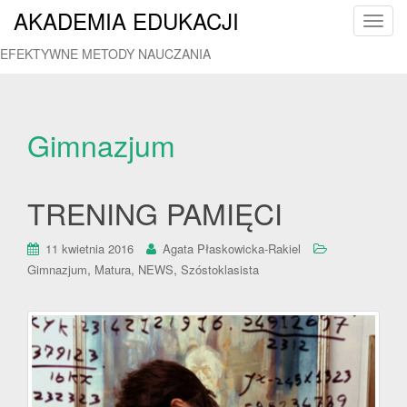
AKADEMIA EDUKACJI
T
o
EFEKTYWNE METODY NAUCZANIA
g
g
l
e
Gimnazjum
n
a
v
TRENING PAMIĘCI
i
g
11 kwietnia 2016
Agata Płaskowicka-Rakiel
a
,
,
,
Gimnazjum
Matura
NEWS
Szóstoklasista
t
i
o
n