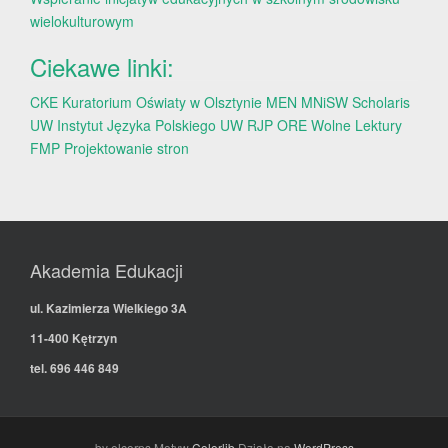
wielokulturowym
Ciekawe linki:
CKE
Kuratorium Oświaty w Olsztynie
MEN
MNiSW
Scholaris
UW
Instytut Języka Polskiego UW
RJP
ORE
Wolne Lektury
FMP
Projektowanie stron
Akademia Edukacji
ul. Kazimierza Wielkiego 3A
11-400 Kętrzyn
tel. 696 446 849
by elcorps Motyw
Colorlib
Działa na
WordPress