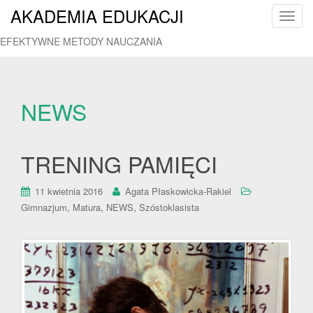
AKADEMIA EDUKACJI
T
o
EFEKTYWNE METODY NAUCZANIA
g
g
l
e
NEWS
n
a
v
TRENING PAMIĘCI
i
g
11 kwietnia 2016
Agata Płaskowicka-Rakiel
a
,
,
,
Gimnazjum
Matura
NEWS
Szóstoklasista
t
i
o
n