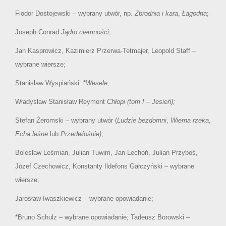
Fiodor Dostojewski – wybrany utwór, np.
Zbrodnia i kara
,
Łagodna
;
Joseph Conrad
Jądro ciemności
;
Jan Kasprowicz, Kazimierz Przerwa-Tetmajer, Leopold Staff –
wybrane wiersze;
Stanisław Wyspiański *
Wesele
;
Władysław Stanisław Reymont
Chłopi (tom I – Jesień);
Stefan Żeromski – wybrany utwór (
Ludzie bezdomni
,
Wierna rzeka
,
Echa leśne
lub
Przedwiośnie)
;
Bolesław Leśmian, Julian Tuwim, Jan Lechoń, Julian Przyboś,
Józef Czechowicz, Konstanty Ildefons Gałczyński – wybrane
wiersze;
Jarosław Iwaszkiewicz – wybrane opowiadanie;
*Bruno Schulz – wybrane opowiadanie; Tadeusz Borowski –