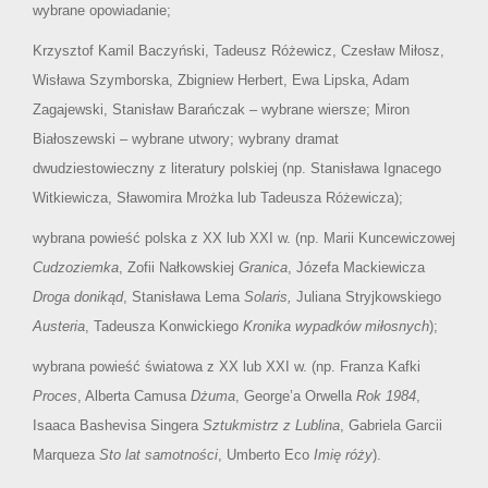
wybrane opowiadanie;
Krzysztof Kamil Baczyński, Tadeusz Różewicz, Czesław Miłosz,
Wisława Szymborska, Zbigniew Herbert, Ewa Lipska, Adam
Zagajewski, Stanisław Barańczak – wybrane wiersze; Miron
Białoszewski – wybrane utwory; wybrany dramat
dwudziestowieczny z literatury polskiej (np. Stanisława Ignacego
Witkiewicza, Sławomira Mrożka lub Tadeusza Różewicza);
wybrana powieść polska z XX lub XXI w. (np. Marii Kuncewiczowej
Cudzoziemka
, Zofii Nałkowskiej
Granica
, Józefa Mackiewicza
Droga donikąd
, Stanisława Lema
Solaris,
Juliana Stryjkowskiego
Austeria
, Tadeusza Konwickiego
Kronika wypadków miłosnych
);
wybrana powieść światowa z XX lub XXI w. (np. Franza Kafki
Proces
, Alberta Camusa
Dżuma
, George’a Orwella
Rok 1984
,
Isaaca Bashevisa Singera
Sztukmistrz z Lublina
, Gabriela Garcii
Marqueza
Sto lat samotności
, Umberto Eco
Imię róży
).