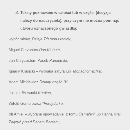
Teksty poznawane w całości lub w części (decyzja
należy do nauczyciela), przy czym nie można pominąć
utworu oznaczonego gwiazdką:
wybór mitów;
Dzieje Tristana i Izoldy
;
Miguel Cervantes
Don Kichote
;
Jan Chryzostom Pasek
Pamiętniki
;
Ignacy Krasicki – wybrana satyra lub
Monachomachia
;
Adam Mickiewicz
Dziady część IV
;
Juliusz Słowacki
Kordian
;
Witold Gombrowicz *
Ferdydurke
;
Irit Amiel – wybrane opowiadanie z tomu
Osmaleni
lub Hanna Krall
Zdążyć przed Panem Bogiem
;