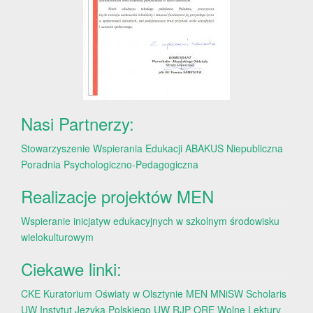
Nasi Partnerzy:
Stowarzyszenie Wspierania Edukacji ABAKUS
Niepubliczna
Poradnia Psychologiczno-Pedagogiczna
Realizacje projektów MEN
Wspieranie inicjatyw edukacyjnych w szkolnym środowisku
wielokulturowym
Ciekawe linki:
CKE
Kuratorium Oświaty w Olsztynie
MEN
MNiSW
Scholaris
UW
Instytut Języka Polskiego UW
RJP
ORE
Wolne Lektury