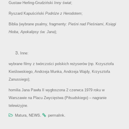
Gustaw Herling-Grudziński
Inny świat
;
Ryszard Kapuściński
Podróże z Herodotem
;
Biblia (wybrane psalmy, fragmenty:
Pieśni nad Pieśniami
,
Księgi
Hioba
,
Apokalipsy św. Jana
);
Inne:
wybrane filmy z twórczości polskich reżyserów (np. Krzysztofa
Kieślowskiego, Andrzeja Munka, Andrzeja Wajdy, Krzysztofa
Zanussiego);
homilia Jana Pawła II wygłoszona 2 czerwca 1979 roku w
Warszawie na Placu Zwycięstwa (Piłsudskiego) – nagranie
telewizyjne.
,
.
.
Matura
NEWS
permalink