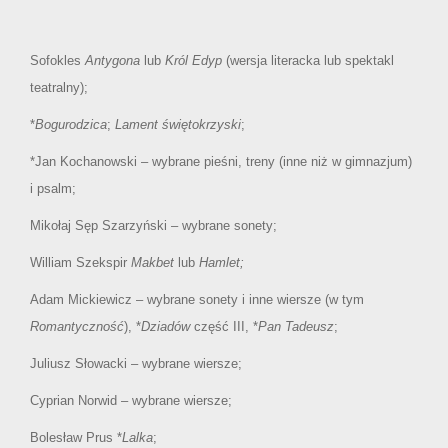
Sofokles
Antygona
lub
Król Edyp
(wersja literacka lub spektakl
teatralny);
*
Bogurodzica
;
Lament świętokrzyski
;
*Jan Kochanowski – wybrane pieśni, treny (inne niż w gimnazjum)
i psalm;
Mikołaj Sęp Szarzyński – wybrane sonety;
William Szekspir
Makbet
lub
Hamlet;
Adam Mickiewicz – wybrane sonety i inne wiersze (w tym
Romantyczność
), *
Dziadów
część III, *
Pan Tadeusz
;
Juliusz Słowacki – wybrane wiersze;
Cyprian Norwid – wybrane wiersze;
Bolesław Prus *
Lalka
;