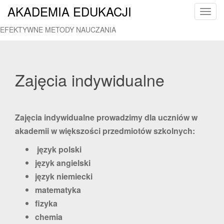
AKADEMIA EDUKACJI
T
o
EFEKTYWNE METODY NAUCZANIA
g
g
l
e
Zajęcia indywidualne
n
a
v
Zajęcia indywidualne prowadzimy dla uczniów w
i
g
akademii w większości przedmiotów szkolnych:
a
język polski
t
język angielski
i
o
język niemiecki
n
matematyka
fizyka
chemia