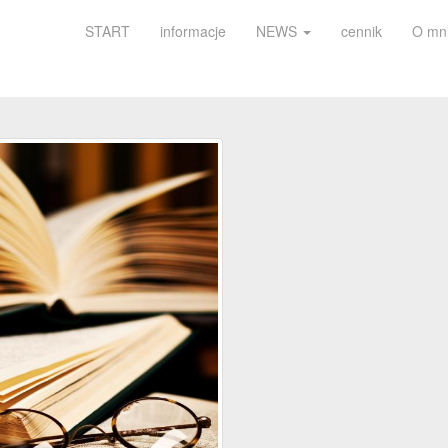
START
informacje
NEWS
cennik
O mn