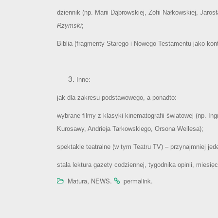
dziennik (np. Marii Dąbrowskiej, Zofii Nałkowskiej, Jar
Rzymski
;
Biblia (fragmenty Starego i Nowego Testamentu jako konte
Inne:
jak dla zakresu podstawowego, a ponadto:
wybrane filmy z klasyki kinematografii światowej (np. In
Kurosawy, Andrieja Tarkowskiego, Orsona Wellesa);
spektakle teatralne (w tym Teatru TV) – przynajmniej jed
stała lektura gazety codziennej, tygodnika opinii, miesięc
,
.
.
Matura
NEWS
permalink