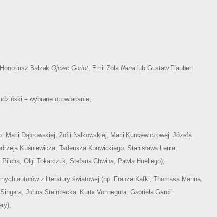
. Honoriusz Balzak
Ojciec Goriot
, Emil Zola
Nana
lub Gustaw Flaubert
udziński – wybrane opowiadanie;
. Marii Dąbrowskiej, Zofii Nałkowskiej, Marii Kuncewiczowej, Józefa
Andrzeja Kuśniewicza, Tadeusza Konwickiego, Stanisława Lema,
ilcha, Olgi Tokarczuk, Stefana Chwina, Pawła Huellego);
nych autorów z literatury światowej (np. Franza Kafki, Thomasa Manna,
ingera, Johna Steinbecka, Kurta Vonneguta, Gabriela Garcii
ry);