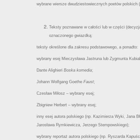
wybrane wiersze dwudziestowiecznych poetów polskich 
Teksty poznawane w całości lub w części (decyzj
oznaczonego gwiazdką:
teksty określone dla zakresu podstawowego, a ponadto:
wybrany esej Mieczysława Jastruna lub Zygmunta Kubiak
Dante Alighieri
Boska komedia
;
Johann Wolfgang Goethe
Faust
;
Czesław Miłosz – wybrany esej;
Zbigniew Herbert – wybrany esej;
inny esej autora polskiego (np. Kazimierza Wyki, Jana B
Jarosława Rymkiewicza, Jerzego Stempowskiego);
wybrany reportaż autora polskiego (np. Ryszarda Kapuśc