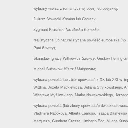
wybrany wiersz z romantycznej poezji europejskiej;
Juliusz Słowacki
Kordian
lub
Fantazy
;
Zygmunt Krasiński
Nie-Boska Komedia
;
realistyczna lub naturalistyczna powieść europejska (np
Pani Bovary
);
Stanisław Ignacy Witkiewicz
Szewcy
; Gustaw Herling-Gr
Michaił Bułhakow
Mistrz i Małgorzata
;
wybrana powieść lub zbiór opowiadań z XX lub XXI w. (np
Wittlina, Józefa Mackiewicza, Juliana Stryjkowskiego, 
Wiesława Myśliwskiego, Marka Nowakowskiego, Jerzego P
wybrana powieść (lub zbiory opowiadań) dwudziestowiecz
Vladimira Nabokova, Alberta Camusa, Isaaca Bashevisa S
Marqueza, Günthera Grassa, Umberto Eco, Milana Kunde