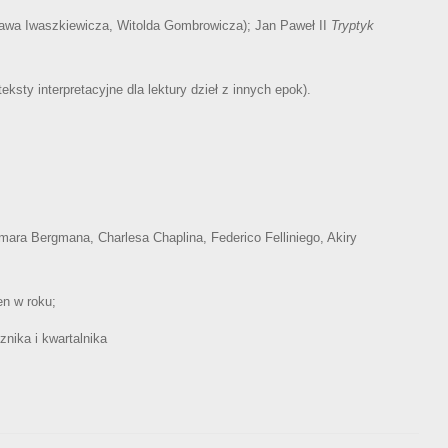
osława Iwaszkiewicza, Witolda Gombrowicza); Jan Paweł II
Tryptyk
ksty interpretacyjne dla lektury dzieł z innych epok).
gmara Bergmana, Charlesa Chaplina, Federico Felliniego, Akiry
en w roku;
znika i kwartalnika