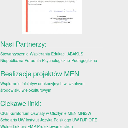
Nasi Partnerzy:
Stowarzyszenie Wspierania Edukacji ABAKUS
Niepubliczna Poradnia Psychologiczno-Pedagogiczna
Realizacje projektów MEN
Wspieranie inicjatyw edukacyjnych w szkolnym
środowisku wielokulturowym
Ciekawe linki:
CKE
Kuratorium Oświaty w Olsztynie
MEN
MNiSW
Scholaris
UW
Instytut Języka Polskiego UW
RJP
ORE
Wolne Lektury
FMP
Projektowanie stron