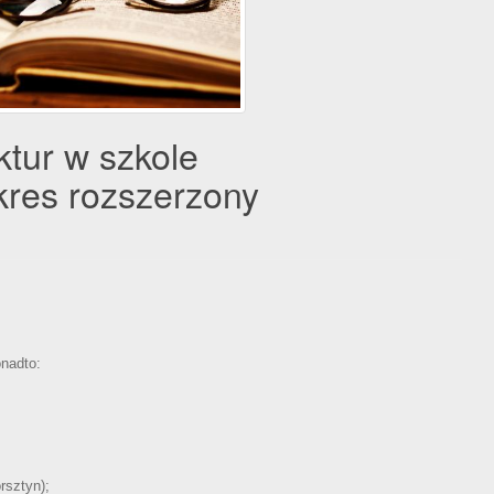
ktur w szkole
kres rozszerzony
nadto:
rsztyn);