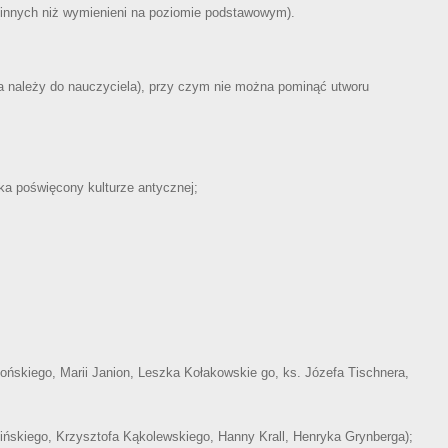
(innych niż wymienieni na poziomie podstawowym).
a należy do nauczyciela), przy czym nie można pominąć utworu
a poświęcony kulturze antycznej;
łońskiego, Marii Janion, Leszka Kołakowskie go, ks. Józefa Tischnera,
ińskiego, Krzysztofa Kąkolewskiego, Hanny Krall, Henryka Grynberga);