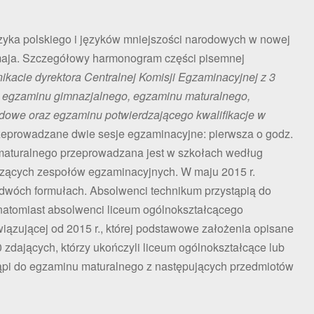
ęzyka polskiego i języków mniejszości narodowych w nowej
maja. Szczegółowy harmonogram części pisemnej
kacie dyrektora Centralnej Komisji Egzaminacyjnej z 3
u, egzaminu gimnazjalnego, egzaminu maturalnego,
dowe oraz egzaminu potwierdzającego kwalifikacje w
eprowadzane dwie sesje egzaminacyjne: pierwsza o godz.
 maturalnego przeprowadzana jest w szkołach według
zących zespołów egzaminacyjnych. W maju 2015 r.
dwóch formułach. Absolwenci technikum przystąpią do
 natomiast absolwenci liceum ogólnokształcącego
iązującej od 2015 r., której podstawowe założenia opisane
 zdających, którzy ukończyli liceum ogólnokształcące lub
ąpi do egzaminu maturalnego z następujących przedmiotów