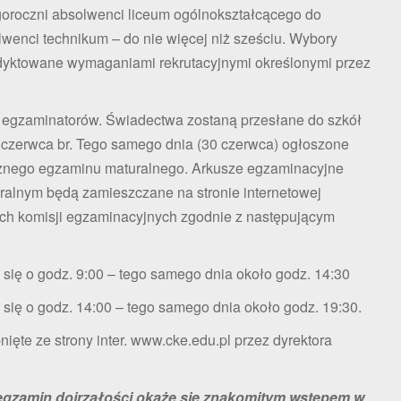
oroczni absolwenci liceum ogólnokształcącego do
lwenci technikum – do nie więcej niż sześciu. Wybory
odyktowane wymaganiami rekrutacyjnymi określonymi przez
 egzaminatorów. Świadectwa zostaną przesłane do szkół
czerwca br. Tego samego dnia (30 czerwca) ogłoszone
cznego egzaminu maturalnego. Arkusze egzaminacyjne
alnym będą zamieszczane na stronie internetowej
ych komisji egzaminacyjnych zgodnie z następującym
się o godz. 9:00 – tego samego dnia około godz. 14:30
się o godz. 14:00 – tego samego dnia około godz. 19:30.
ięte ze strony inter. www.cke.edu.pl przez dyrektora
gzamin dojrzałości okaże się znakomitym wstępem w