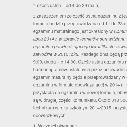
* część ustna – od 4 do 29 maja,
z zastrzeżeniem że część ustna egzaminu z j
formule będzie przeprowadzana od 11 do 23 
egzaminu maturalnego jest określony w
Komuni
lipca 2014 r. w sprawie terminów sprawdzian
egzaminu potwierdzającego kwalifikacje zawo
zawodzie w 2015 roku.
Każdego dnia będą prz
9:00, druga – o 14:00. Część ustna egzaminu
harmonogramów ustalonych przez przewodnic
egzamin maturalny będzie przeprowadzany w 
egzaminu w formule obowiązującej w 2014 r.,
przystąpią do egzaminu w nowej formule, obow
są w drugiej części komunikatu. Około 310 500
technikum w roku szkolnym 2014/2015, przyst
obowiązkowych:
1. W części pisemnej: