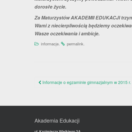
dorosłe życie.
Za Maturzystów AKADEMII EDUKACJI trzyma
Wami z niecierpliwością będziemy oczekiwa
Wasze oczekiwania i ambicje.
.
.
informacje
permalink
Nawigacja
Informacje o egzaminie gimnazjalnym w 2015 r.
po
wpisie
Akademia Edukacji
ul. Kazimierza Wielkiego 3A