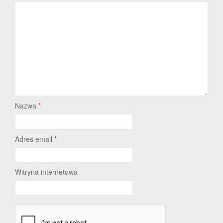
Nazwa
*
Adres email
*
Witryna internetowa