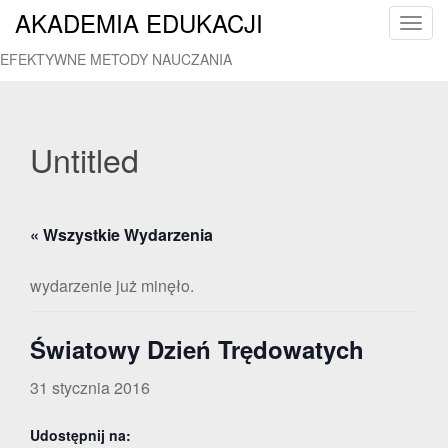
AKADEMIA EDUKACJI
T
o
EFEKTYWNE METODY NAUCZANIA
g
g
l
e
Untitled
n
a
v
« Wszystkie Wydarzenia
i
g
a
wydarzenie już minęło.
t
i
Światowy Dzień Trędowatych
o
n
31 stycznia 2016
Udostępnij na: