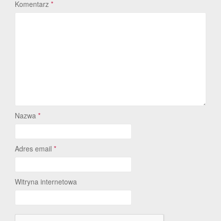
Komentarz
*
Nazwa
*
Adres email
*
Witryna internetowa