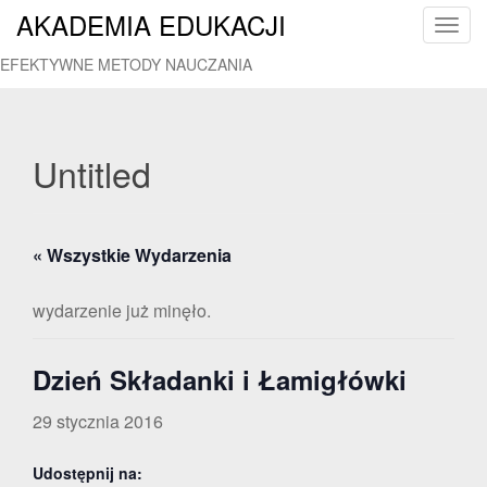
AKADEMIA EDUKACJI
T
o
EFEKTYWNE METODY NAUCZANIA
g
g
l
e
Untitled
n
a
v
« Wszystkie Wydarzenia
i
g
a
wydarzenie już minęło.
t
i
Dzień Składanki i Łamigłówki
o
n
29 stycznia 2016
Udostępnij na: