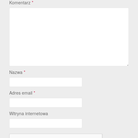
Komentarz
*
Nazwa
*
Adres email
*
Witryna internetowa