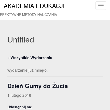
AKADEMIA EDUKACJI
T
o
EFEKTYWNE METODY NAUCZANIA
g
g
l
e
Untitled
n
a
v
« Wszystkie Wydarzenia
i
g
a
wydarzenie już minęło.
t
i
Dzień Gumy do Żucia
o
n
1 lutego 2016
Udostępnij na: