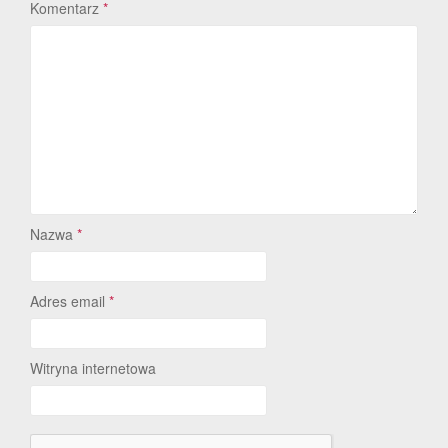
Komentarz
*
Nazwa
*
Adres email
*
Witryna internetowa