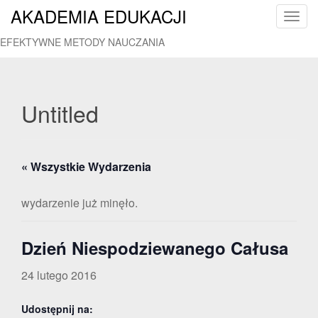
AKADEMIA EDUKACJI
T
o
EFEKTYWNE METODY NAUCZANIA
g
g
l
e
Untitled
n
a
v
« Wszystkie Wydarzenia
i
g
a
wydarzenie już minęło.
t
i
Dzień Niespodziewanego Całusa
o
n
24 lutego 2016
Udostępnij na: