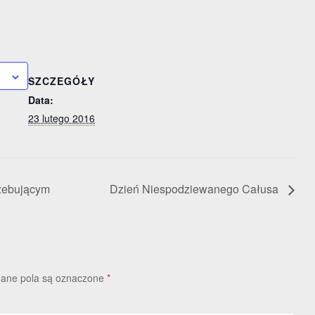
a
SZCZEGÓŁY
Data:
23 lutego 2016
zebującym
Dzień Niespodziewanego Całusa
ne pola są oznaczone
*