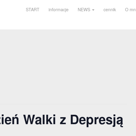
START
informacje
NEWS
cennik
O mn
ień Walki z Depresją