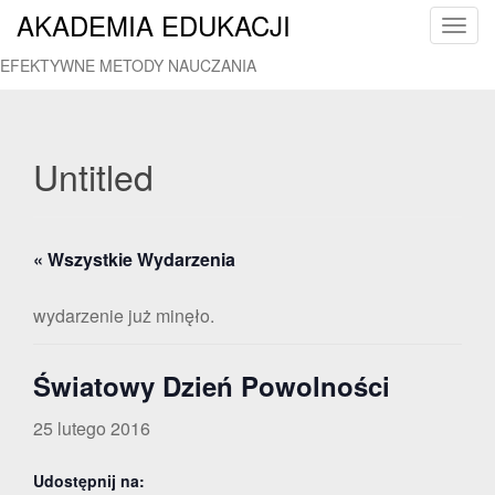
AKADEMIA EDUKACJI
T
o
EFEKTYWNE METODY NAUCZANIA
g
g
l
e
Untitled
n
a
v
« Wszystkie Wydarzenia
i
g
a
wydarzenie już minęło.
t
i
Światowy Dzień Powolności
o
n
25 lutego 2016
Udostępnij na: