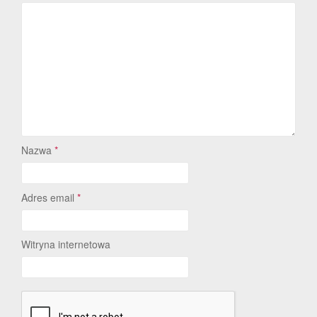
Nazwa
*
Adres email
*
Witryna internetowa