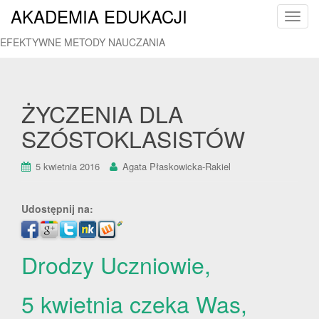
AKADEMIA EDUKACJI
T
o
EFEKTYWNE METODY NAUCZANIA
g
g
l
e
ŻYCZENIA DLA
n
SZÓSTOKLASISTÓW
a
v
i
5 kwietnia 2016
Agata Płaskowicka-Rakiel
g
a
Udostępnij na:
t
i
o
Drodzy Uczniowie,
n
5 kwietnia czeka Was,