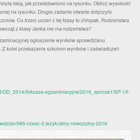
yłę taką, jak przedstawiono na rysunku. Oblicz wysokość
ionej na rysunku. Drugie zadanie otwarte dotyczyło
czniów. Co trzeci uczeń z tej klasy to chłopak. Rodzeństwa
ziewcząt z klasy Janka nie ma rodzeństwa?
gzaminacyjnej ogłoszenie wyników sprawdzianu
u. Z kolei przekazanie szkołom wyników i zaświadczeń
N/OD_2014/Arkusze-egzaminacyjne/2016_spr/cze1/SP-1X-
rawdzian/585-czesc-2-jezyk-obcy-nowozytny-2016