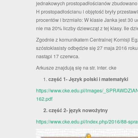
jednakowych prostopadłościanów zbudowano br
H prostopadłościanu i objętość bryły przestaw
procentów i brzmiało: W klasie Janka jest 30 u
nie ma 20% liczby dziewcząt z tej klasy. Ile d
Zgodnie z komunikatem Centralnej Komisji E
szóstoklasisty odbędzie się 27 maja 2016 rok
nastąpi 17 czerwca.
Arkusze znajdują się na str. inter. cke
część 1- Język polski i matematyki
https://www.cke.edu.pl/images/_SPRAWDZIA
162.pdf
2. część 2- język nowożytny
https://www.cke.edu.pl/index.php/2016/88-sp