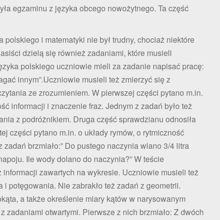
czyła egzaminu z języka obcego nowożytnego. Ta część
a polskiego i matematyki nie był trudny, chociaż niektóre
siści dzielą się również zadaniami, które musieli
ęzyka polskiego uczniowie mieli za zadanie napisać pracę:
agać innym”.Uczniowie musieli też zmierzyć się z
czytania ze zrozumieniem. W pierwszej części pytano m.in.
ć informacji i znaczenie fraz. Jednym z zadań było też
ania z podróżnikiem. Druga część sprawdzianu odnosiła
tej części pytano m.in. o układy rymów, o rytmiczność
z zadań brzmiało:” Do pustego naczynia wlano 3/4 litra
a napoju. Ile wody dolano do naczynia?” W teście
informacji zawartych na wykresie. Uczniowie musieli też
 i potęgowania. Nie zabrakło też zadań z geometrii.
elokąta, a także określenie miary kątów w narysowanym
e z zadaniami otwartymi. Pierwsze z nich brzmiało: Z dwóch