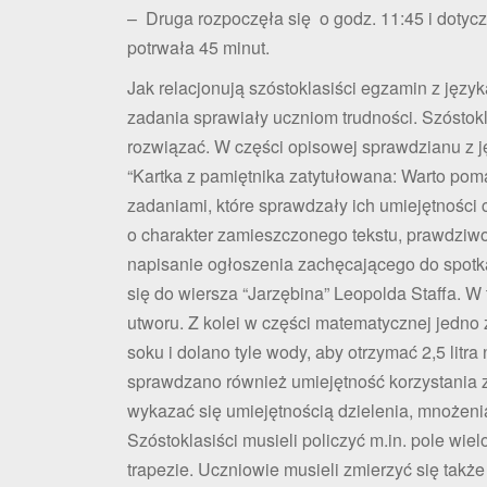
– Druga rozpoczęła się o godz. 11:45 i doty
potrwała 45 minut.
Jak relacjonują szóstoklasiści egzamin z język
zadania sprawiały uczniom trudności. Szóstokla
rozwiązać. W części opisowej sprawdzianu z j
“Kartka z pamiętnika zatytułowana: Warto pom
zadaniami, które sprawdzały ich umiejętności 
o charakter zamieszczonego tekstu, prawdziwoś
napisanie ogłoszenia zachęcającego do spotk
się do wiersza “Jarzębina” Leopolda Staffa. W 
utworu. Z kolei w części matematycznej jedno 
soku i dolano tyle wody, aby otrzymać 2,5 litr
sprawdzano również umiejętność korzystania z 
wykazać się umiejętnością dzielenia, mnożenia
Szóstoklasiści musieli policzyć m.in. pole wi
trapezie. Uczniowie musieli zmierzyć się takż