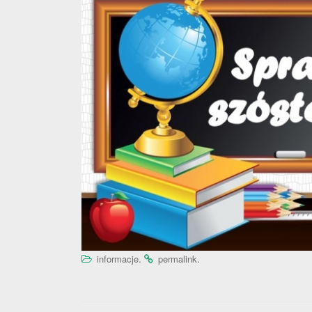
.
.
informacje
permalink