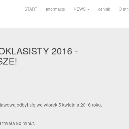
START
informacje
NEWS
cennik
O mn
KLASISTY 2016 -
SZE!
awową odbył się we wtorek 5 kwietnia 2016 roku.
i trwała 80 minut.