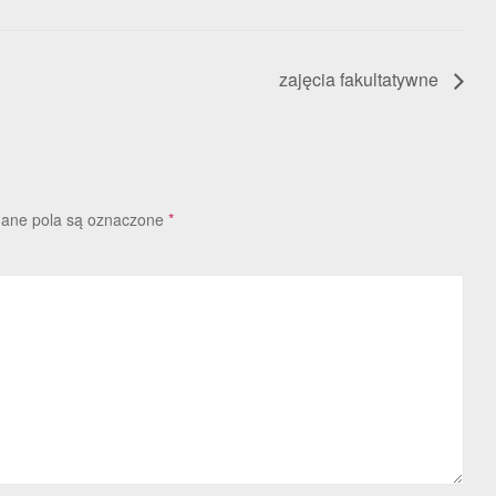
zajęcia fakultatywne
ne pola są oznaczone
*