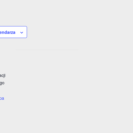
lendarza
cji
ego
pa