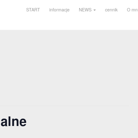
START
informacje
NEWS
cennik
O mn
ualne