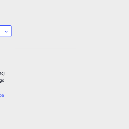
a
cji
ego
pa