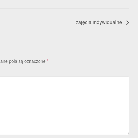
zajęcia indywidualne
ne pola są oznaczone
*