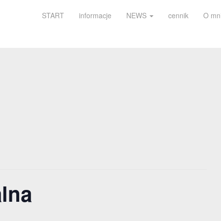
START
informacje
NEWS
cennik
O mn
alna