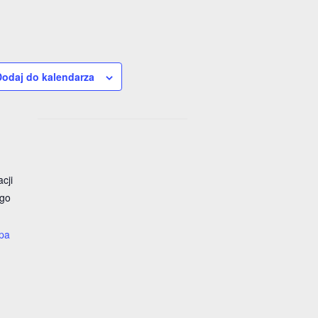
Dodaj do kalendarza
cji
ego
pa