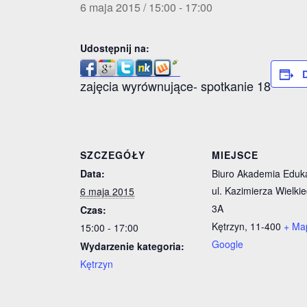
6 maja 2015 / 15:00
-
17:00
Udostępnij na:
zajęcia wyrównujące- spotkanie 18
SZCZEGÓŁY
MIEJSCE
Data:
Biuro Akademia Eduka
ul. Kazimierza Wielki
6 maja 2015
3A
Czas:
Kętrzyn
,
11-400
+ Ma
15:00 - 17:00
Google
Wydarzenie kategoria:
Kętrzyn