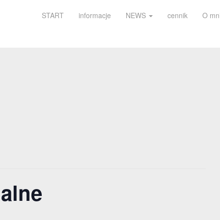
START
informacje
NEWS
cennik
O mn
ualne