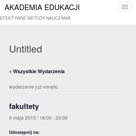
AKADEMIA EDUKACJI
T
o
EFEKTYWNE METODY NAUCZANIA
g
g
l
e
Untitled
n
a
v
« Wszystkie Wydarzenia
i
g
a
wydarzenie już minęło.
t
i
fakultety
o
n
6 maja 2015 / 18:00
-
20:00
Udostępnij na: