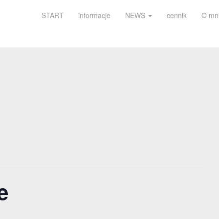
START
informacje
NEWS
cennik
O mn
e