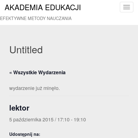
AKADEMIA EDUKACJI
T
o
EFEKTYWNE METODY NAUCZANIA
g
g
l
e
Untitled
n
a
v
« Wszystkie Wydarzenia
i
g
a
wydarzenie już minęło.
t
i
lektor
o
n
5 października 2015 / 17:10
-
19:10
Udostępnij na: