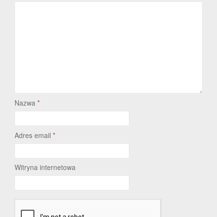
Nazwa
*
Adres email
*
Witryna internetowa