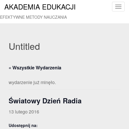
AKADEMIA EDUKACJI
T
o
EFEKTYWNE METODY NAUCZANIA
g
g
l
e
Untitled
n
a
v
« Wszystkie Wydarzenia
i
g
a
wydarzenie już minęło.
t
i
Światowy Dzień Radia
o
n
13 lutego 2016
Udostępnij na: