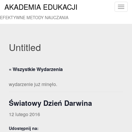
AKADEMIA EDUKACJI
T
o
EFEKTYWNE METODY NAUCZANIA
g
g
l
e
Untitled
n
a
v
« Wszystkie Wydarzenia
i
g
a
wydarzenie już minęło.
t
i
Światowy Dzień Darwina
o
n
12 lutego 2016
Udostępnij na: