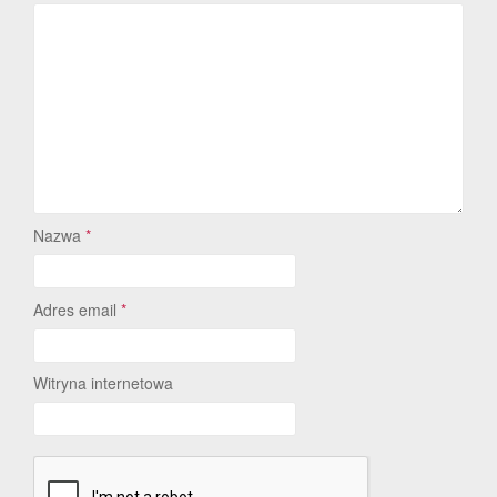
Nazwa
*
Adres email
*
Witryna internetowa