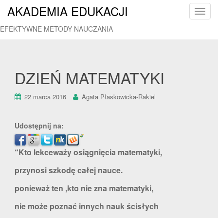
AKADEMIA EDUKACJI
T
o
EFEKTYWNE METODY NAUCZANIA
g
g
l
e
DZIEŃ MATEMATYKI
n
a
22 marca 2016
Agata Płaskowicka-Rakiel
v
i
g
Udostępnij na:
a
t
“Kto lekceważy osiągnięcia matematyki,
i
przynosi szkodę całej nauce.
o
n
ponieważ ten ,kto nie zna matematyki,
nie może poznać innych nauk ścisłych