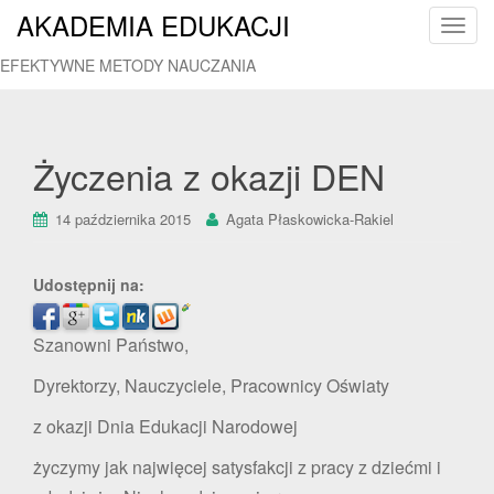
AKADEMIA EDUKACJI
T
o
EFEKTYWNE METODY NAUCZANIA
g
g
l
e
Życzenia z okazji DEN
n
a
14 października 2015
Agata Płaskowicka-Rakiel
v
i
g
Udostępnij na:
a
t
Szanowni Państwo,
i
Dyrektorzy, Nauczyciele, Pracownicy Oświaty
o
n
z okazji Dnia Edukacji Narodowej
życzymy jak najwięcej satysfakcji z pracy z dziećmi i