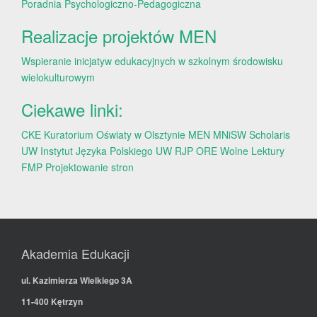
Poradnia Psychologiczno-Pedagogiczna
Realizacje projektów MEN
Wspieranie inicjatyw edukacyjnych w szkolnym środowisku
wielokulturowym
Ciekawe linki:
CKE
Kuratorium Oświaty w Olsztynie
MEN
MNiSW
Scholaris
UW
Instytut Języka Polskiego UW
RJP
ORE
Wolne Lektury
FMP
Projektowanie stron
Akademia Edukacji
ul. Kazimierza Wielkiego 3A
11-400 Kętrzyn