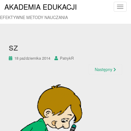
AKADEMIA EDUKACJI
T
o
EFEKTYWNE METODY NAUCZANIA
g
g
l
e
sz
n
a
18 października 2014
PatrykR
v
i
Następny
g
a
t
i
o
n