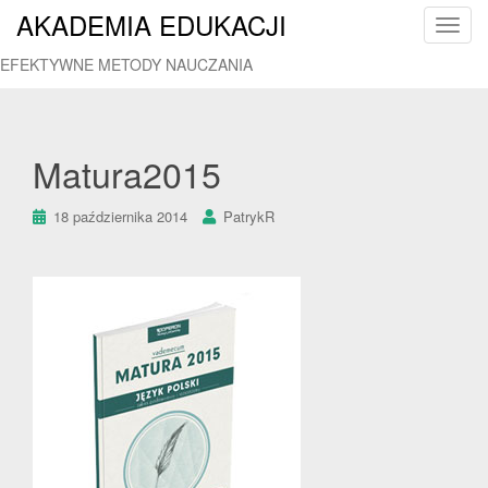
AKADEMIA EDUKACJI
T
o
EFEKTYWNE METODY NAUCZANIA
g
g
l
e
Matura2015
n
a
18 października 2014
PatrykR
v
i
g
a
t
i
o
n