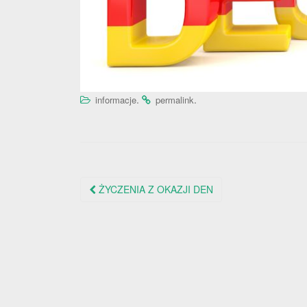
.
.
informacje
permalink
Nawigacja
ŻYCZENIA Z OKAZJI DEN
po
wpisie