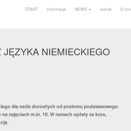
START
informacje
NEWS
cennik
O mn
Z JĘZYKA NIEMIECKIEGO
ckiego dla osób dorosłych od poziomu podstawowego.
na zajęciach m.in. 10. W ramach opłaty za kurs,
cję.