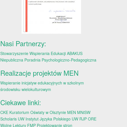
Nasi Partnerzy:
Stowarzyszenie Wspierania Edukacji ABAKUS
Niepubliczna Poradnia Psychologiczno-Pedagogiczna
Realizacje projektów MEN
Wspieranie inicjatyw edukacyjnych w szkolnym
środowisku wielokulturowym
Ciekawe linki:
CKE
Kuratorium Oświaty w Olsztynie
MEN
MNiSW
Scholaris
UW
Instytut Języka Polskiego UW
RJP
ORE
Wolne Lektury
FMP
Projektowanie stron