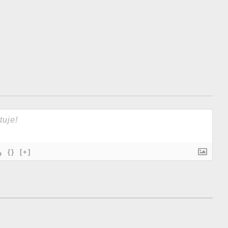
{}
[+]