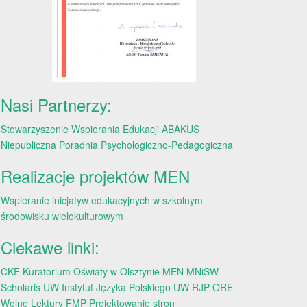
Nasi Partnerzy:
Stowarzyszenie Wspierania Edukacji ABAKUS
Niepubliczna Poradnia Psychologiczno-Pedagogiczna
Realizacje projektów MEN
Wspieranie inicjatyw edukacyjnych w szkolnym
środowisku wielokulturowym
Ciekawe linki:
CKE
Kuratorium Oświaty w Olsztynie
MEN
MNiSW
Scholaris
UW
Instytut Języka Polskiego UW
RJP
ORE
Wolne Lektury
FMP
Projektowanie stron