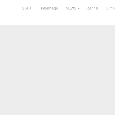
START
informacje
NEWS
cennik
O mn