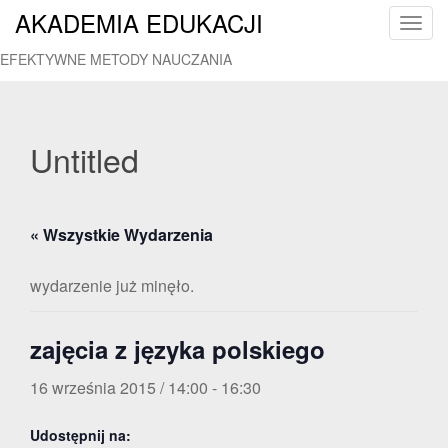
AKADEMIA EDUKACJI
T
o
EFEKTYWNE METODY NAUCZANIA
g
g
l
e
Untitled
n
a
v
« Wszystkie Wydarzenia
i
g
a
wydarzenie już minęło.
t
i
zajęcia z języka polskiego
o
n
16 września 2015 / 14:00
-
16:30
Udostępnij na: