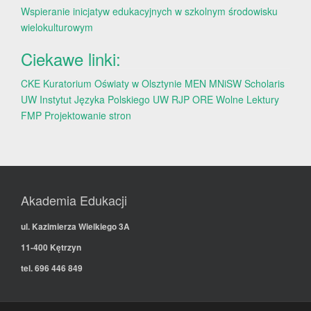
Wspieranie inicjatyw edukacyjnych w szkolnym środowisku
wielokulturowym
Ciekawe linki:
CKE
Kuratorium Oświaty w Olsztynie
MEN
MNiSW
Scholaris
UW
Instytut Języka Polskiego UW
RJP
ORE
Wolne Lektury
FMP
Projektowanie stron
Akademia Edukacji
ul. Kazimierza Wielkiego 3A
11-400 Kętrzyn
tel. 696 446 849