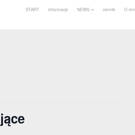
START
informacje
NEWS
cennik
O mn
jące