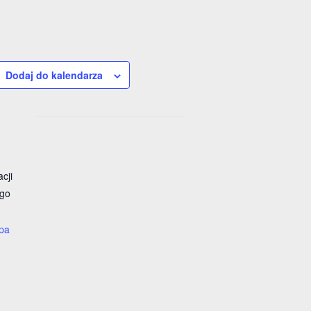
Dodaj do kalendarza
cji
ego
pa