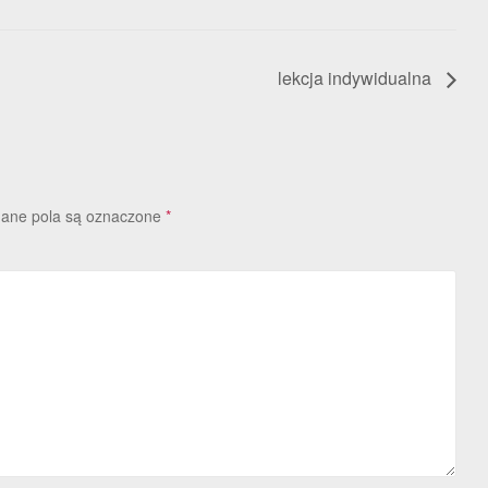
lekcja indywidualna
ne pola są oznaczone
*