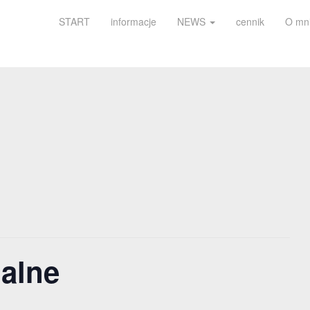
START
informacje
NEWS
cennik
O mn
ualne