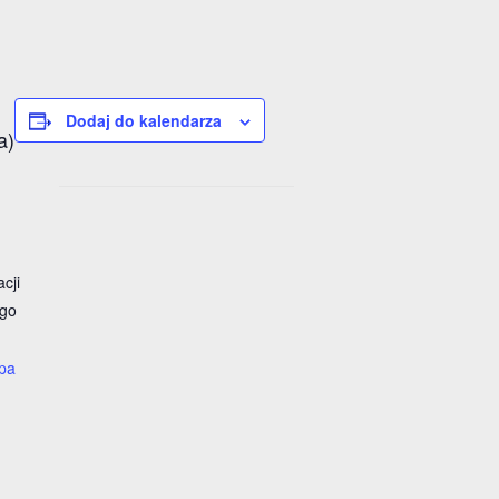
Dodaj do kalendarza
a)
cji
ego
pa