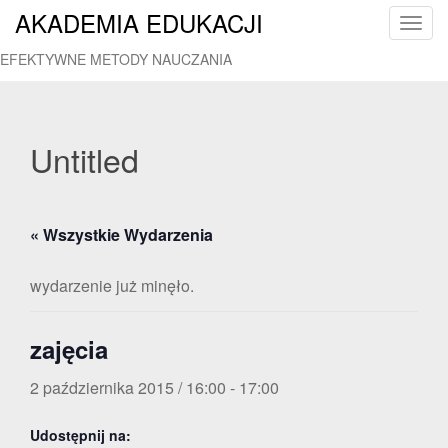
AKADEMIA EDUKACJI
T
o
EFEKTYWNE METODY NAUCZANIA
g
g
l
e
Untitled
n
a
v
« Wszystkie Wydarzenia
i
g
a
wydarzenie już minęło.
t
i
zajęcia
o
n
2 października 2015 / 16:00
-
17:00
Udostępnij na: