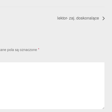
lektor- zaj. doskonalące
ne pola są oznaczone
*