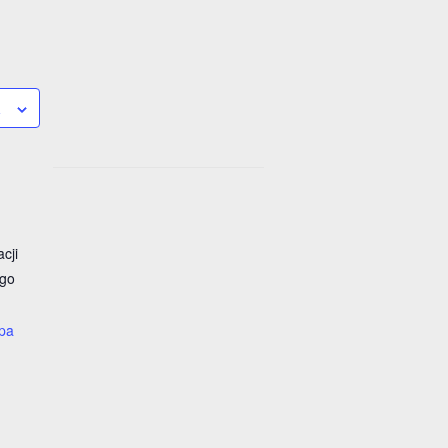
a
cji
ego
pa