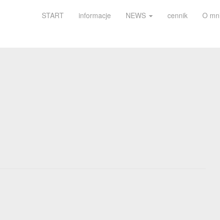
START
informacje
NEWS
cennik
O mn