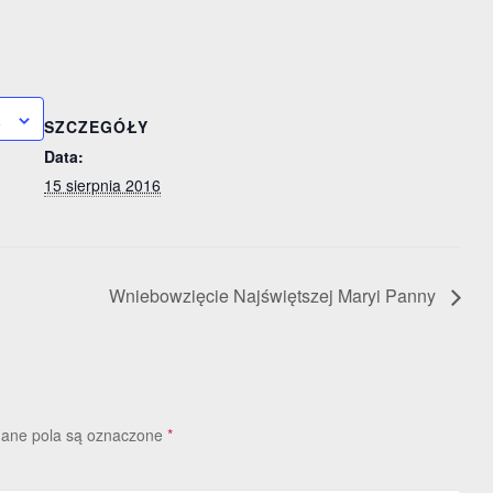
a
SZCZEGÓŁY
Data:
15 sierpnia 2016
Wniebowzięcie Najświętszej Maryi Panny
ne pola są oznaczone
*