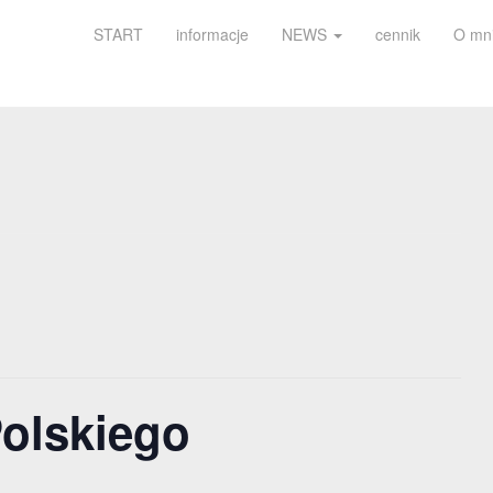
START
informacje
NEWS
cennik
O mn
olskiego