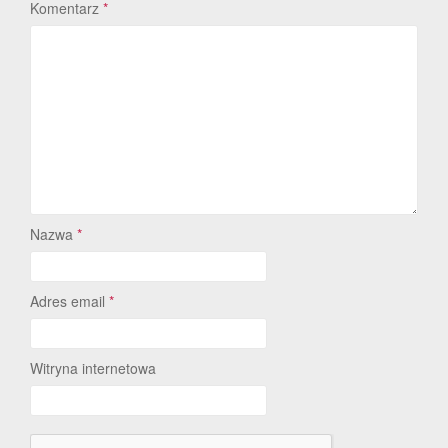
Komentarz
*
Nazwa
*
Adres email
*
Witryna internetowa