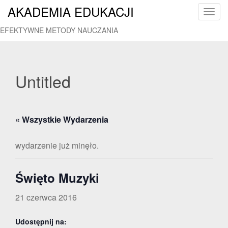
AKADEMIA EDUKACJI
T
o
EFEKTYWNE METODY NAUCZANIA
g
g
l
e
Untitled
n
a
v
« Wszystkie Wydarzenia
i
g
a
wydarzenie już minęło.
t
i
Święto Muzyki
o
n
21 czerwca 2016
Udostępnij na: