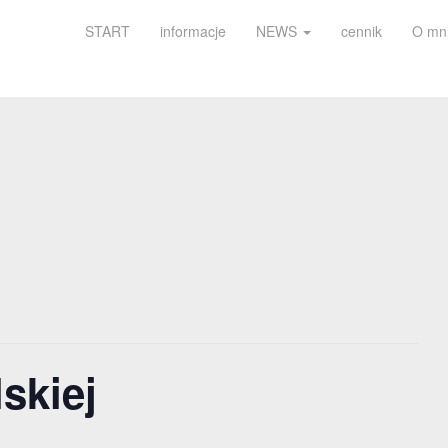
START
informacje
NEWS
cennik
O mn
skiej