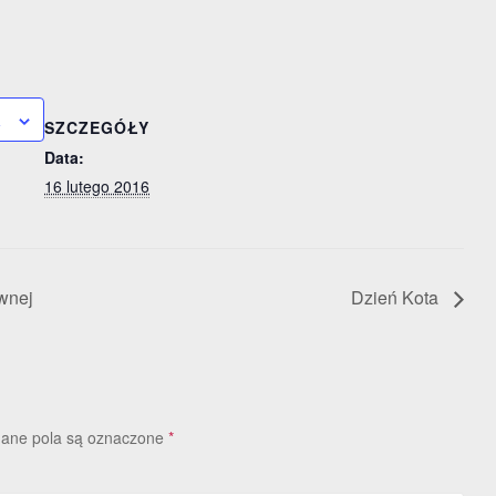
a
SZCZEGÓŁY
Data:
16 lutego 2016
wnej
Dzień Kota
ne pola są oznaczone
*