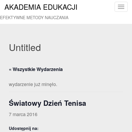
AKADEMIA EDUKACJI
T
o
EFEKTYWNE METODY NAUCZANIA
g
g
l
e
Untitled
n
a
v
« Wszystkie Wydarzenia
i
g
a
wydarzenie już minęło.
t
i
Światowy Dzień Tenisa
o
n
7 marca 2016
Udostępnij na: