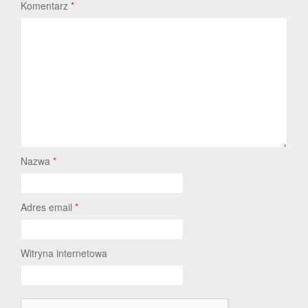
Komentarz
*
Nazwa
*
Adres email
*
Witryna internetowa