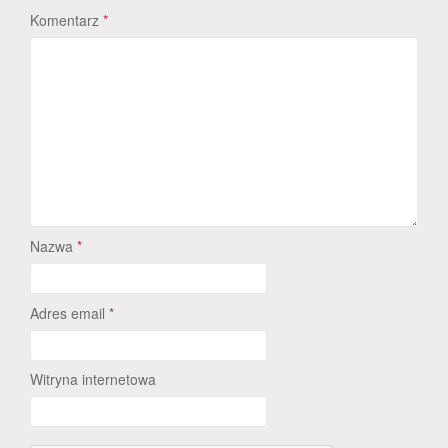
Komentarz
*
Nazwa
*
Adres email
*
Witryna internetowa