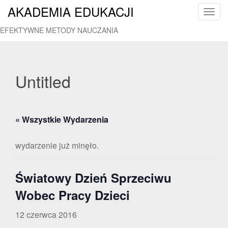
AKADEMIA EDUKACJI
T
o
EFEKTYWNE METODY NAUCZANIA
g
g
l
e
Untitled
n
a
v
« Wszystkie Wydarzenia
i
g
a
wydarzenie już minęło.
t
i
Światowy Dzień Sprzeciwu
o
n
Wobec Pracy Dzieci
12 czerwca 2016