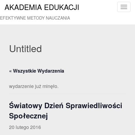
AKADEMIA EDUKACJI
T
o
EFEKTYWNE METODY NAUCZANIA
g
g
l
e
Untitled
n
a
v
« Wszystkie Wydarzenia
i
g
a
wydarzenie już minęło.
t
i
Światowy Dzień Sprawiedliwości
o
n
Społecznej
20 lutego 2016