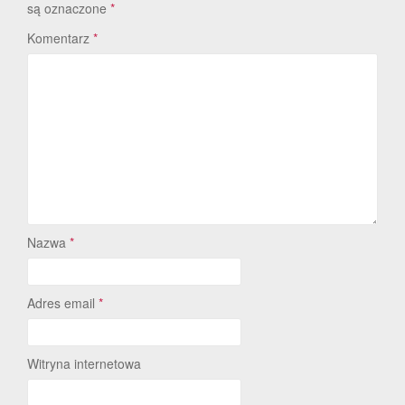
są oznaczone
*
Komentarz
*
Nazwa
*
Adres email
*
Witryna internetowa