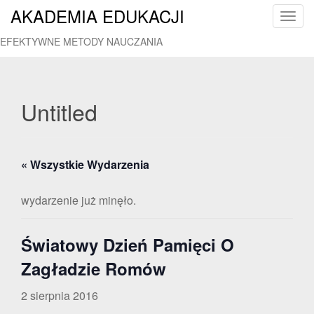
AKADEMIA EDUKACJI
T
o
EFEKTYWNE METODY NAUCZANIA
g
g
l
e
Untitled
n
a
v
« Wszystkie Wydarzenia
i
g
a
wydarzenie już minęło.
t
i
Światowy Dzień Pamięci O
o
n
Zagładzie Romów
2 sierpnia 2016