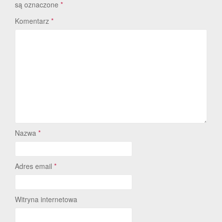
są oznaczone
*
Komentarz
*
Nazwa
*
Adres email
*
Witryna internetowa