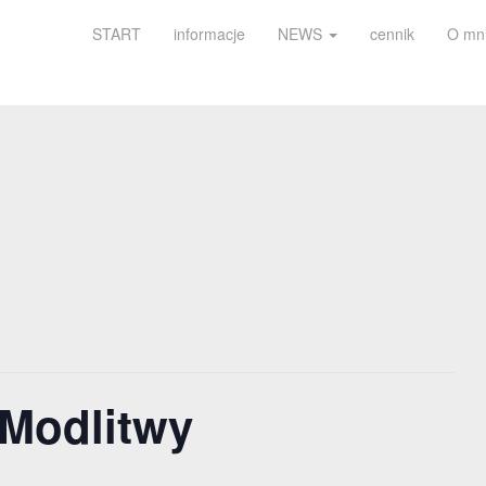
START
informacje
NEWS
cennik
O mn
 Modlitwy