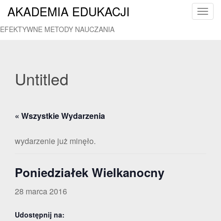
AKADEMIA EDUKACJI
T
o
EFEKTYWNE METODY NAUCZANIA
g
g
l
e
Untitled
n
a
v
« Wszystkie Wydarzenia
i
g
a
wydarzenie już minęło.
t
i
Poniedziałek Wielkanocny
o
n
28 marca 2016
Udostępnij na: