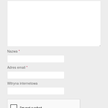
Nazwa
*
Adres email
*
Witryna internetowa