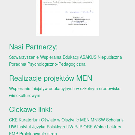
Nasi Partnerzy:
Stowarzyszenie Wspierania Edukacji ABAKUS
Niepubliczna
Poradnia Psychologiczno-Pedagogiczna
Realizacje projektów MEN
Wspieranie inicjatyw edukacyjnych w szkolnym środowisku
wielokulturowym
Ciekawe linki:
CKE
Kuratorium Oświaty w Olsztynie
MEN
MNiSW
Scholaris
UW
Instytut Języka Polskiego UW
RJP
ORE
Wolne Lektury
FMP
Projektowanie stron