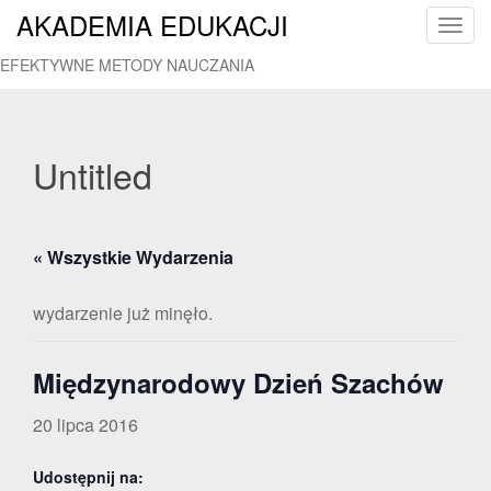
AKADEMIA EDUKACJI
T
o
EFEKTYWNE METODY NAUCZANIA
g
g
l
e
Untitled
n
a
v
« Wszystkie Wydarzenia
i
g
a
wydarzenie już minęło.
t
i
Międzynarodowy Dzień Szachów
o
n
20 lipca 2016
Udostępnij na: