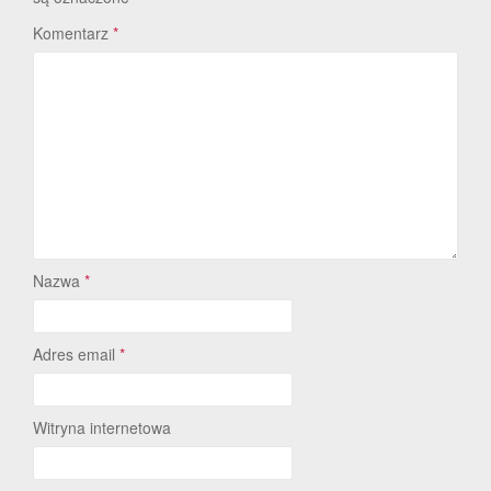
Komentarz
*
Nazwa
*
Adres email
*
Witryna internetowa