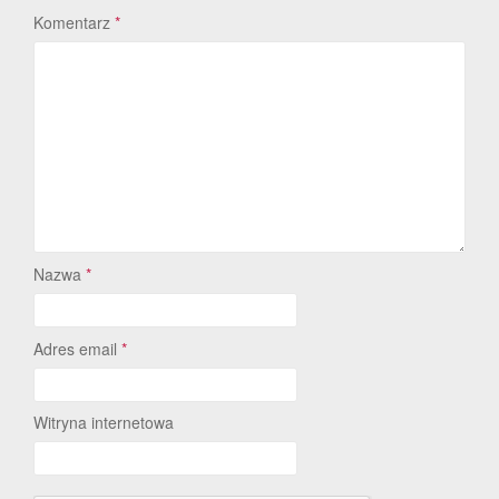
Komentarz
*
Nazwa
*
Adres email
*
Witryna internetowa