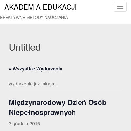
AKADEMIA EDUKACJI
T
o
EFEKTYWNE METODY NAUCZANIA
g
g
l
e
Untitled
n
a
v
« Wszystkie Wydarzenia
i
g
a
wydarzenie już minęło.
t
i
Międzynarodowy Dzień Osób
o
n
Niepełnosprawnych
3 grudnia 2016