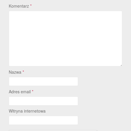
Komentarz
*
Nazwa
*
Adres email
*
Witryna internetowa