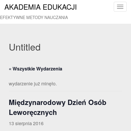
AKADEMIA EDUKACJI
T
o
EFEKTYWNE METODY NAUCZANIA
g
g
l
e
Untitled
n
a
v
« Wszystkie Wydarzenia
i
g
a
wydarzenie już minęło.
t
i
Międzynarodowy Dzień Osób
o
n
Leworęcznych
13 sierpnia 2016