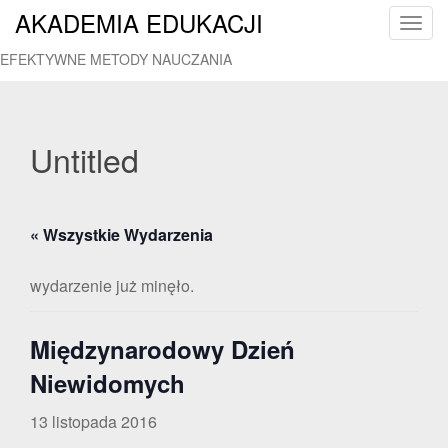
AKADEMIA EDUKACJI
T
o
EFEKTYWNE METODY NAUCZANIA
g
g
l
e
Untitled
n
a
v
« Wszystkie Wydarzenia
i
g
a
wydarzenie już minęło.
t
i
Międzynarodowy Dzień
o
n
Niewidomych
13 listopada 2016