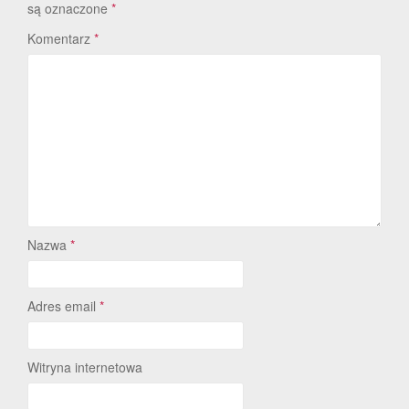
są oznaczone
*
Komentarz
*
Nazwa
*
Adres email
*
Witryna internetowa