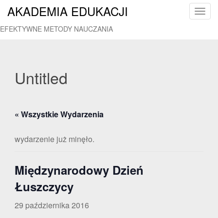
AKADEMIA EDUKACJI
T
o
EFEKTYWNE METODY NAUCZANIA
g
g
l
e
Untitled
n
a
v
« Wszystkie Wydarzenia
i
g
a
wydarzenie już minęło.
t
i
Międzynarodowy Dzień
o
n
Łuszczycy
29 października 2016