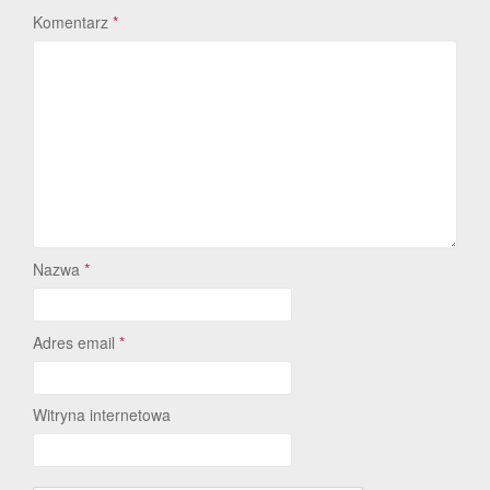
Komentarz
*
Nazwa
*
Adres email
*
Witryna internetowa